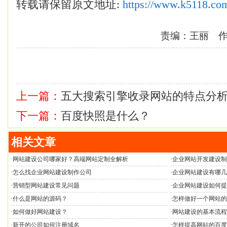
转载请保留原文地址:
https://www.k5118.co
责编：王丽 
上一篇：
五大搜索引擎收录网站的特点分
下一篇：
百度快照是什么？
相关文章
·
网站建设公司哪家好？高端网站定制全解析
·
企业网站开发建设制
·
怎么找企业网站建设制作公司
·
企业网站建设有哪几
·
营销型网站建设常见问题
·
企业网站建设如何提
·
什么是网站的源码？
·
怎样做好一个网站的
·
如何做好网站建设？
·
网站建设的基本流程
·
新开的公司如何注册域名
·
怎样提高网站的百度