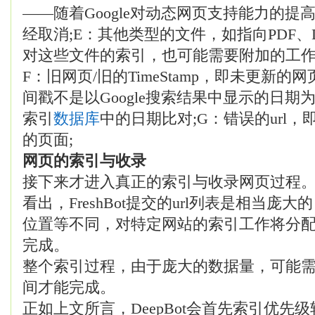
——随着Google对动态网页支持能力的提
经取消;E：其他类型的文件，如指向PDF、
对这些文件的索引，也可能需要附加的工作
F：旧网页/旧的TimeStamp，即未更新
间戳不是以Google搜索结果中显示的日期为准
索引
数据库
中的日期比对;G：错误的url，
的页面;
网页的索引与收录
接下来才进入真正的索引与收录网页过程
看出，FreshBot提交的url列表是相当庞
位置等不同，对特定网站的索引工作将分
完成。
整个索引过程，由于庞大的数据量，可能
间才能完成。
正如上文所言，DeepBot会首先索引优先