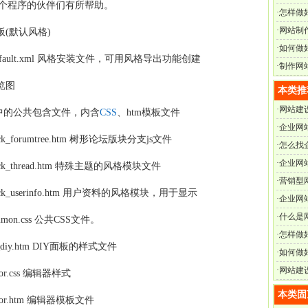
z这个程序的伙伴们有所帮助。
·
怎样做
·
网站制
风格模板(默认风格)
·
如何做
cuz_style_default.xml 风格安装文件，可用风格导出功能创建
·
制作网
 预览图
本类推
·
网站建
ommon 风格中的公共包含文件，内含
CSS
、htm模板文件
·
企业网
n -- block_forumtree.htm 树形论坛版块分支js文件
·
怎么找
·
企业网
n -- block_thread.htm 特殊主题的风格模块文件
·
营销型
mon -- block_userinfo.htm 用户资料的风格模块，用于显示
·
企业网
·
什么是
-- common.css 公共CSS文件。
·
怎样做
 -- css_diy.htm DIY面板的样式文件
·
如何做
·
网站建
 editor.css 编辑器样式
本类固
-- editor.htm 编辑器模板文件