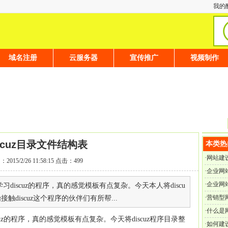
我的
域名注册
云服务器
宣传推广
视频制作
scuz目录文件结构表
本类热
·
网站建
2015/2/26 11:58:15 点击：499
·
企业网
·
企业网
学习discuz的程序，真的感觉模板有点复杂。今天本人将discu
·
营销型
discuz这个程序的伙伴们有所帮...
·
什么是
scuz的程序，真的感觉模板有点复杂。今天将discuz程序目录整
·
如何建