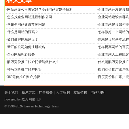
·
网站建设公司哪家好？高端网站定制全解析
·
企业网站开发建设制
·
怎么找企业网站建设制作公司
·
企业网站建设有哪几
·
营销型网站建设常见问题
·
企业网站建设如何提
·
什么是网站的源码？
·
怎样做好一个网站的
·
如何做好网站建设？
·
网站建设的基本流程
·
新开的公司如何注册域名
·
怎样提高网站的百度
·
企业网站托管服务
·
企业网站人工在线客
·
酷万竞价推广账户托管能做什么？
·
什么是酷万竞价推广
·
神马竞价推广账户托管
·
搜狗竞价推广账户托
·
360竞价推广账户托管
·
百度竞价推广账户托
关于我们
|
联系方式
|
广告服务
|
人才招聘
|
友情链接
|
网站地图
Powered by
酷万网络
1.8
© 1998-2026
Kuwan Technology Team.