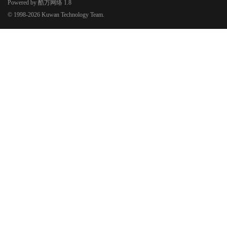
Powered by
酷万网络
1.8
© 1998-2026
Kuwan Technology Team.