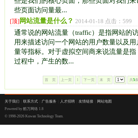
些是我们的核心页面，那些页面对我们来
些页面访问量最...
网站流量是什么？
[顶]
2014-01-18 点击：599
通常说的网站流量（traffic）是指网站
用来描述访问一个网站的用户数量以及用
量等指标。对于虚拟空间商来说流量是指
过程中，产生的数...
首 页
上一页
1
下一页
末 页
共
5
条
关于我们
|
联系方式
|
广告服务
|
人才招聘
|
友情链接
|
网站地图
Powered by
酷万网络
1.8
© 1998-2026
Kuwan Technology Team.