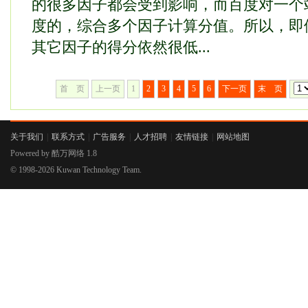
的很多因子都会受到影响，而百度对一个
度的，综合多个因子计算分值。所以，即
其它因子的得分依然很低...
首 页
上一页
1
2
3
4
5
6
下一页
末 页
关于我们
|
联系方式
|
广告服务
|
人才招聘
|
友情链接
|
网站地图
Powered by
酷万网络
1.8
© 1998-2026
Kuwan Technology Team.