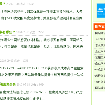
做？
2020-01-18 点击：6256
做？在网络营销中，SEO优化是一项非常重要的技术。大多
，由于SEO优化的高度复杂性，并且影响关键词排名企业网
推荐文
素有哪些？
2020-01-15 点击：2253
·
网站建
·
企业网
素有哪些？网站想要获得利益，就必须要有流量，而网站关
·
怎么找
少，排名越高，流量也就越高，反之，流量就越少。网站关
·
企业网
·
营销型
2019-09-05 点击：1958
·
企业网
 DO YOU WANT TO DO SEO？获得客户成本高？在搜索
·
什么是
排名效果不明显？网站流量无法提升？酷万网络提供一站式
·
怎样做
.
·
如何做
法因素分析
2019-05-18 点击：3624
·
网站建
年百度算法与规范汇总 2018-09-13，推出飓风算法2.0，严厉
度移动搜索落地页体验白皮书4....